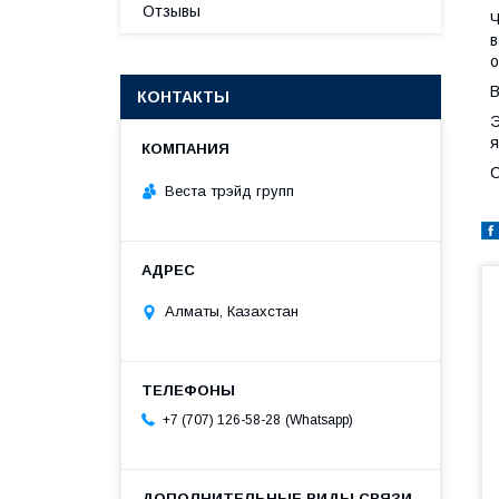
Отзывы
Ч
в
о
В
КОНТАКТЫ
Э
я
С
Веста трэйд групп
Алматы, Казахстан
Whatsapp
+7 (707) 126-58-28