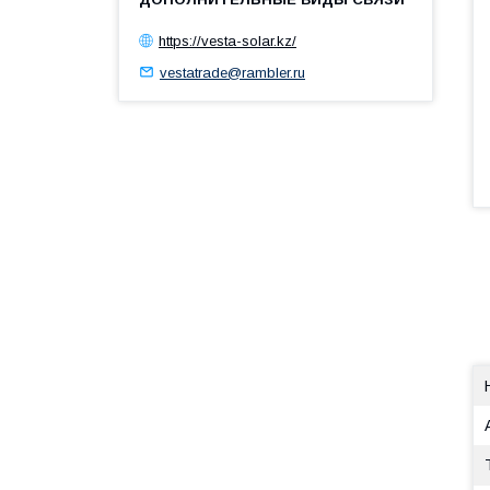
https://vesta-solar.kz/
vestatrade@rambler.ru