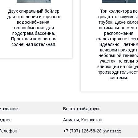
Двух спиральный бойлер
Три коллектора по
для отопления и горячего
тридцать вакуумны
водоснабжения,
трубок. Даже само
теплообменник для
оптимальное мест
подогрева бассейна.
расположения
Простая и компактная
коллекторов не всег
солнечная котельная.
идеально - летни
вечером приходит
небольшой тенево
участок, не сильно
влияющий на общу
производительност
системы.
Веста трэйд групп
Алматы, Казахстан
+7 (707) 126-58-28
Whatsapp