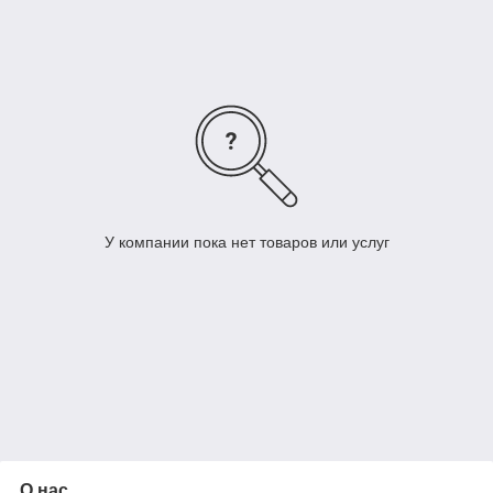
полиэтилен, медь.
Радиаторы стальные , алюминиевые, биметаллические.
Насосное оборудование
Запорная и регулирующая арматура
Гарантия на оборудование и работы (до двух лет)
У компании пока нет товаров или услуг
О нас