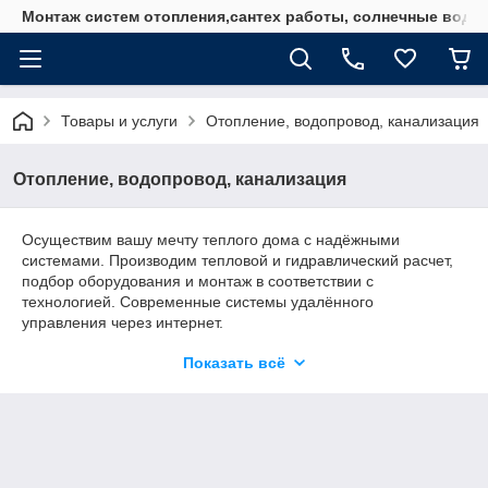
Монтаж систем отопления,сантех работы, солнечные водо
Товары и услуги
Отопление, водопровод, канализация
Отопление, водопровод, канализация
Осуществим вашу мечту теплого дома с надёжными
системами. Производим тепловой и гидравлический расчет,
подбор оборудования и монтаж в соответствии с
технологией. Современные системы удалённого
управления через интернет.
Котельное оборудование - любых производителей
Показать всё
(Германия, Италия, Китай)
Бойлеры косвенного нагрева (до 3 000 литров), буферные
ёмкости (до 3 000 литров) ,станции проточного
приготовления горячей воды (Германия, Италия, Китай),
Трубопроводные системы - пластик, металлопластик,