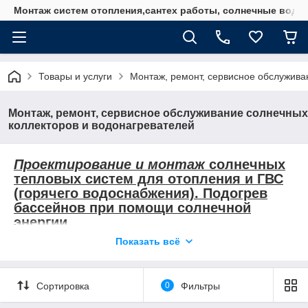
Монтаж систем отопления,сантех работы, солнечные водо
Товары и услуги
Монтаж, ремонт, сервисное обслужива
Монтаж, ремонт, сервисное обслуживание солнечных
коллекторов и водонагревателей
Проектирование и монтаж
солнечных
тепловых систем для отопления и ГВС
(горячего водоснабжения). Подогрев
бассейнов при помощи солнечной
энергии.
Показать всё
Ремонт
вышедших из строя
коллекторов и водонагревателей.
Сервисное и сезонное обслуживание
Сортировка
0
Фильтры
водонагревателей и сплит систем.