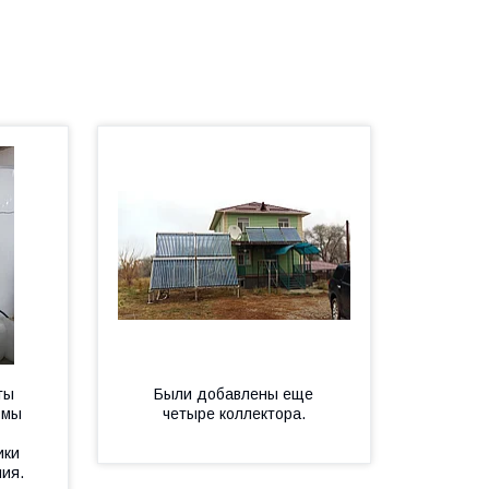
ты
Были добавлены еще
 мы
четыре коллектора.
ики
ния.