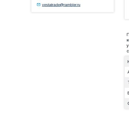
vestatrade@rambler.ru
П
к
у
с