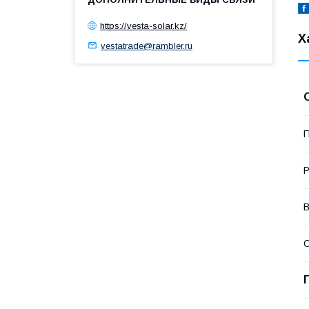
https://vesta-solar.kz/
Х
vestatrade@rambler.ru
П
Р
В
С