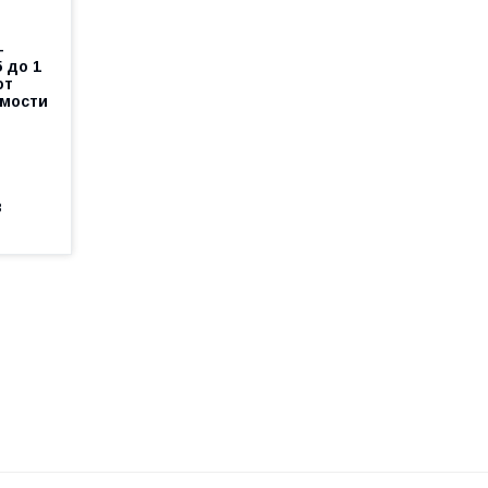
-
 до 1
от
мости
8